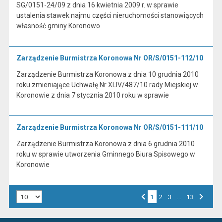
SG/0151-24/09 z dnia 16 kwietnia 2009 r. w sprawie
ustalenia stawek najmu części nieruchomości stanowiących
własność gminy Koronowo
Zarządzenie Burmistrza Koronowa Nr OR/S/0151-112/10
Zarządzenie Burmistrza Koronowa z dnia 10 grudnia 2010
roku zmieniające Uchwałę Nr XLIV/487/10 rady Miejskiej w
Koronowie z dnia 7 stycznia 2010 roku w sprawie
Zarządzenie Burmistrza Koronowa Nr OR/S/0151-111/10
Zarządzenie Burmistrza Koronowa z dnia 6 grudnia 2010
roku w sprawie utworzenia Gminnego Biura Spisowego w
Koronowie
Liczba art. na stronie:
1
Przejdź do strony numer
2
Przejdź do strony numer
3
…
Przejdź do strony numer
13
Strona numer
Poprzednia strona
Następna strona