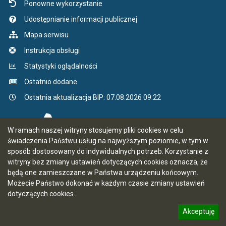
Ponowne wykorzystanie
Udostępnianie informacji publicznej
Mapa serwisu
Instrukcja obsługi
Statystyki oglądalności
Ostatnio dodane
Ostatnia aktualizacja BIP: 07.08.2026 09:22
W ramach naszej witryny stosujemy pliki cookies w celu
świadczenia Państwu usług na najwyższym poziomie, w tym w
sposób dostosowany do indywidualnych potrzeb. Korzystanie z
witryny bez zmiany ustawień dotyczących cookies oznacza, że
będą one zamieszczane w Państwa urządzeniu końcowym.
Możecie Państwo dokonać w każdym czasie zmiany ustawień
dotyczących cookies.
Akceptuję
5.7.0 [66]
CMS i hosting: Logonet Sp. z o.o. w Bydgoszczy
informację o polityce prywatności