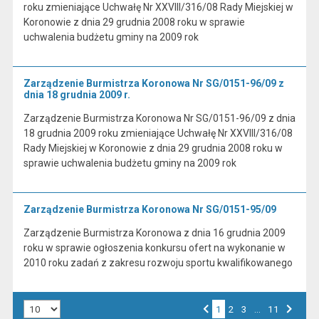
roku zmieniające Uchwałę Nr XXVIII/316/08 Rady Miejskiej w
Koronowie z dnia 29 grudnia 2008 roku w sprawie
uchwalenia budżetu gminy na 2009 rok
Zarządzenie Burmistrza Koronowa Nr SG/0151-96/09 z
dnia 18 grudnia 2009 r.
Zarządzenie Burmistrza Koronowa Nr SG/0151-96/09 z dnia
18 grudnia 2009 roku zmieniające Uchwałę Nr XXVIII/316/08
Rady Miejskiej w Koronowie z dnia 29 grudnia 2008 roku w
sprawie uchwalenia budżetu gminy na 2009 rok
Zarządzenie Burmistrza Koronowa Nr SG/0151-95/09
Zarządzenie Burmistrza Koronowa z dnia 16 grudnia 2009
roku w sprawie ogłoszenia konkursu ofert na wykonanie w
2010 roku zadań z zakresu rozwoju sportu kwalifikowanego
Liczba art. na stronie:
1
Przejdź do strony numer
2
Przejdź do strony numer
3
…
Przejdź do strony numer
11
Strona numer
Poprzednia strona
Następna strona