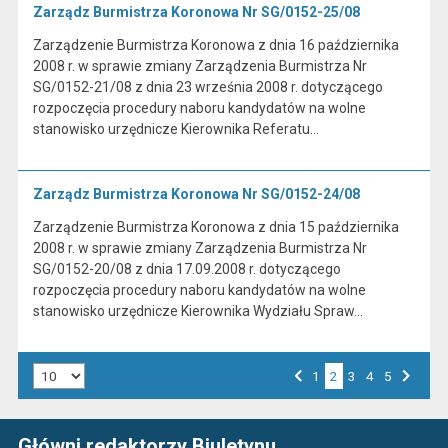
Zarządz Burmistrza Koronowa Nr SG/0152-25/08
Zarządzenie Burmistrza Koronowa z dnia 16 października
2008 r. w sprawie zmiany Zarządzenia Burmistrza Nr
SG/0152-21/08 z dnia 23 września 2008 r. dotyczącego
rozpoczęcia procedury naboru kandydatów na wolne
stanowisko urzędnicze Kierownika Referatu…
Zarządz Burmistrza Koronowa Nr SG/0152-24/08
Zarządzenie Burmistrza Koronowa z dnia 15 października
2008 r. w sprawie zmiany Zarządzenia Burmistrza Nr
SG/0152-20/08 z dnia 17.09.2008 r. dotyczącego
rozpoczęcia procedury naboru kandydatów na wolne
stanowisko urzędnicze Kierownika Wydziału Spraw…
Liczba art. na stronie:
Przejdź do strony numer
1
2
Przejdź do strony numer
3
Przejdź do strony numer
4
Przejdź do strony numer
5
Strona numer
Poprzednia strona
Następna strona
Główni redaktorzy Biuletynu