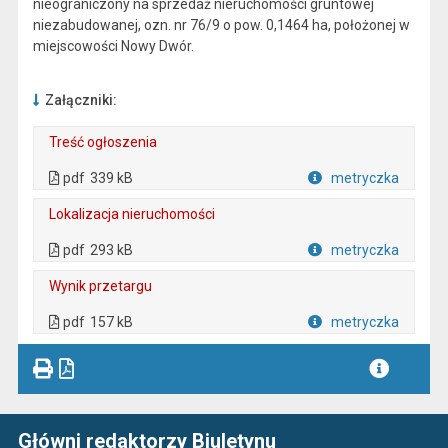
nieograniczony na sprzedaż nieruchomości gruntowej
niezabudowanej, ozn. nr 76/9 o pow. 0,1464 ha, położonej w
miejscowości Nowy Dwór.
Załączniki:
Treść ogłoszenia
. Plik w formacie: pdf
. Rozmiar pliku: 339 kB
. Otwiera się w nowej karcie.
pdf
339 kB
metryczka
Plik w formacie
Lokalizacja nieruchomości
. Plik w formacie: pdf
. Rozmiar pliku: 293 kB
. Otwiera się w nowej karcie.
pdf
293 kB
metryczka
Plik w formacie
Wynik przetargu
. Plik w formacie: pdf
. Rozmiar pliku: 157 kB
. Otwiera się w nowej karcie.
pdf
157 kB
metryczka
Plik w formacie
Główni redaktorzy Biuletynu