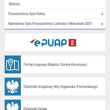
Wybory
Powszechny Spis Rolny
Narodowy Spis Powszechny Ludności i Mieszkań 2021
Portal mapowy Miasta i Gminy Koronowo
Otwiera się w nowej karcie
Dziennik Urzędowy Woj. Kujawsko-Pomorskiego
Otwiera się w nowej karcie
Dziennik Ustaw
Otwiera się w nowej karcie