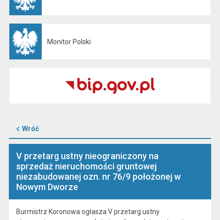
Monitor Polski
Otwiera się w nowej karcie
Wróć
V przetarg ustny nieograniczony na
sprzedaż nieruchomości gruntowej
niezabudowanej ozn. nr 76/9 położonej w
Nowym Dworze
Burmistrz Koronowa ogłasza V przetarg ustny