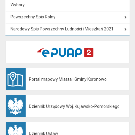
Wybory
Powszechny Spis Rolny
Narodowy Spis Powszechny Ludności i Mieszkań 2021
Portal mapowy Miasta i Gminy Koronowo
Otwiera się w nowej karcie
Dziennik Urzędowy Woj. Kujawsko-Pomorskiego
Otwiera się w nowej karcie
Dziennik Ustaw
Otwiera się w nowej karcie