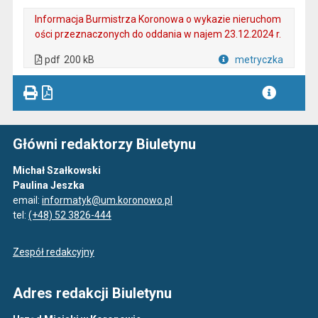
Informacja Burmistrza Koronowa o wykazie nieruchom
ości przeznaczonych do oddania w najem 23.12.2024 r.
. Plik w formacie: pdf
. Rozmiar pliku: 200 kB
. Otwiera się w nowej karcie.
pdf
200 kB
metryczka
Plik w formacie
Główni redaktorzy Biuletynu
Michał Szałkowski
Paulina Jeszka
email:
informatyk@um.koronowo.pl
tel:
(+48) 52 3826-444
Zespół redakcyjny
Adres redakcji Biuletynu