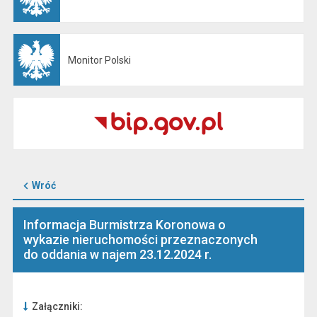
Monitor Polski
Otwiera się w nowej karcie
Wróć
Informacja Burmistrza Koronowa o
wykazie nieruchomości przeznaczonych
do oddania w najem 23.12.2024 r.
Załączniki: