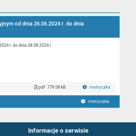
nym od dnia 26.06.2024 r. do dnia
24 r. do dnia 28.08.2024 r.
pdf
779.58 kB
metryczka
Plik w formacie
metryczka
Informacje o serwisie