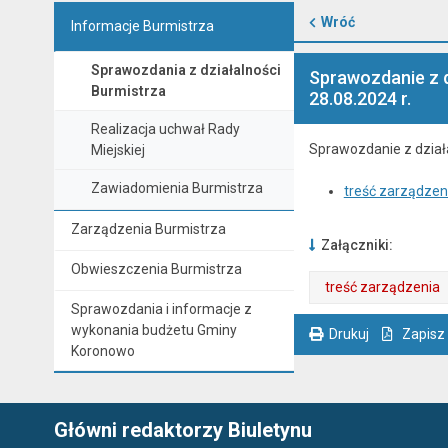
Wróć
Informacje Burmistrza
Sprawozdania z działalności
Sprawozdanie z d
Burmistrza
28.08.2024 r.
Realizacja uchwał Rady
Sprawozdanie z działa
Miejskiej
Zawiadomienia Burmistrza
treść zarządzen
Zarządzenia Burmistrza
Załączniki:
Obwieszczenia Burmistrza
treść zarządzenia
Sprawozdania i informacje z
. Plik w formacie: pdf
. Otwiera się w nowej karcie.
wykonania budżetu Gminy
Drukuj
Zapisz
Koronowo
. Ta sama treść dostępna jest na bieżącej stronie
Główni redaktorzy Biuletynu