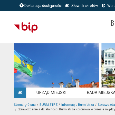
Deklaracja dostępności
Słownik skrótów
Wers
B
URZĄD MIEJSKI
RADA MIEJSK
STRONA GŁÓWNA
Strona główna
BURMISTRZ
Informacje Burmistrza
Sprawozdan
Sprawozdanie z działalności Burmistrza Koronowa w okresie międzys