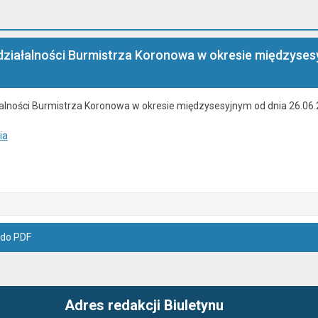
ziałalności Burmistrza Koronowa w okresie międzysesyj
lności Burmistrza Koronowa w okresie międzysesyjnym od dnia 26.06.20
ia
 do PDF
Adres redakcji Biuletynu