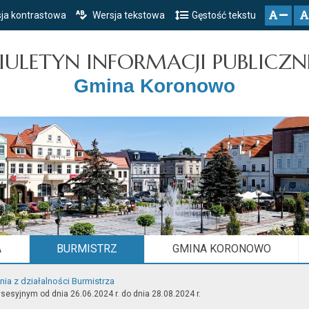
ja kontrastowa
Wersja tekstowa
Gęstość tekstu
Przejdź do głównego menu
Przejdź do mapy serwisu
Przejdź do treści
zresetuj
zmniejsz czcionkę
IULETYN INFORMACJI PUBLICZN
Gmina Koronowo
A
BURMISTRZ
GMINA KORONOWO
ia z działalności Burmistrza
esyjnym od dnia 26.06.2024 r. do dnia 28.08.2024 r.