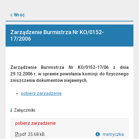
Wróć
Zarządzenie Burmistrza Nr KO/0152-
17/2006
Zarządzenie Burmistrza Nr KO/0152-17/06 z dnia
29.12.2006 r. w sprawie powołania komisji do fizycznego
zniszczenia dokumentów niejawnych.
pobierz zarzadzenie
Załączniki:
pobierz zarzadzenie
. Plik w formacie: pdf
. Otwiera się w nowej karcie.
pdf
25.68 kB
metryczka
Plik w formacie