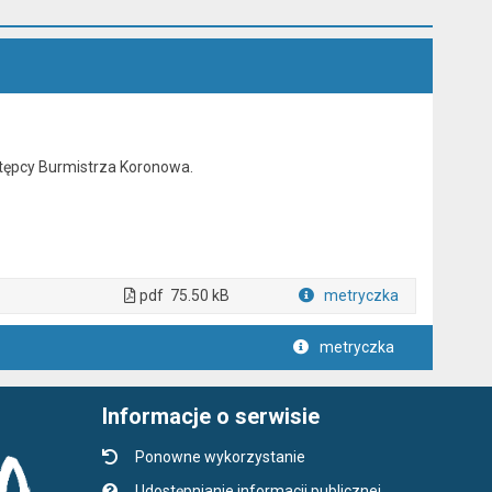
stępcy Burmistrza Koronowa.
pdf
75.50 kB
metryczka
Plik w formacie
metryczka
Informacje o serwisie
Ponowne wykorzystanie
Udostępnianie informacji publicznej