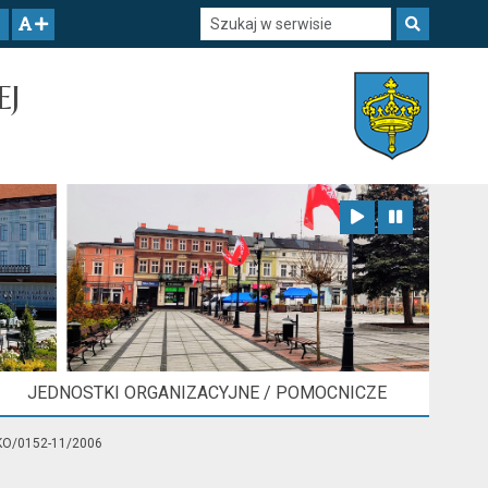
Szukaj w serwisie
Szukaj
zwiększ czcionkę
EJ
Zatrzymaj animację
Odtwórz animację
JEDNOSTKI ORGANIZACYJNE / POMOCNICZE
 KO/0152-11/2006