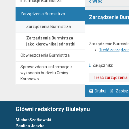
Informacje Burmistrza
Wróć
Zarządzenia Burmistrza
Zarządzenie Bur
Zarządzenia Burmistrza
Zarządzenia Burmistrza
Zarządzenie Burmistr
jako kierownika jednostki
Treść zarządzen
Obwieszczenia Burmistrza
Załączniki:
Sprawozdania i informacje z
wykonania budżetu Gminy
Treść zarządzenia
Koronowo
. Plik w formacie: pdf
. Otwiera się w nowej karcie.
Drukuj
Zapisz
. Ta sama treść dostępna jest na bieżącej stronie
Główni redaktorzy Biuletynu
Michał Szałkowski
Paulina Jeszka