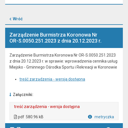
Wróć
Zarządzenie Burmistrza Koronowa Nr
OR-S.0050.251.2023 z dnia 20.12.2023 r.
Zarządzenie Burmistrza Koronowa Nr OR-S.0050.251.2023
z dnia 20.12.2023 r. w sprawie: wprowadzenia cennika usług
Miejsko - Gminnego Ośrodka Sportu i Rekreacji w Koronowie
treść zarządzenia - wersja dostępna
Załączniki:
treść zarządzenia - wersja dostępna
. Plik w formacie: pdf
. Otwiera się w nowej karcie.
pdf
580.96 kB
metryczka
Plik w formacie