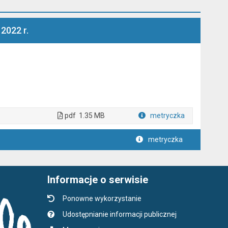
2022 r.
pdf
1.35 MB
metryczka
Plik w formacie
metryczka
Informacje o serwisie
Ponowne wykorzystanie
Udostępnianie informacji publicznej