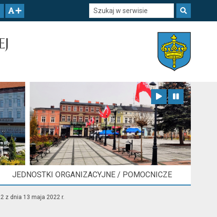
Szukaj w serwisie
Szukaj
zwiększ czcionkę
EJ
Zatrzymaj animację
Odtwórz animację
JEDNOSTKI ORGANIZACYJNE / POMOCNICZE
 z dnia 13 maja 2022 r.