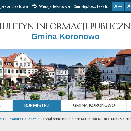
ja kontrastowa
Wersja tekstowa
Gęstość tekstu
Przejdź do głównego menu
Przejdź do mapy serwisu
Przejdź do treści
zresetuj
zmniejsz czcionkę
IULETYN INFORMACJI PUBLICZN
Gmina Koronowo
A
BURMISTRZ
GMINA KORONOWO
ia Burmistrza
2022
Zarządzenie Burmistrza Koronowa Nr OR-S.0050.93.2022