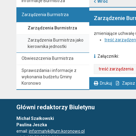
Informacje Burmistrza
Wróć
Zarządzenia Burmistrza
Zarządzenie Burm
Zarządzenia Burmistrza
zmieniające uchwałę 
treść zarządzen
Zarządzenia Burmistrza jako
kierownika jednostki
Załączniki:
Obwieszczenia Burmistrza
treść zarządzenia
Sprawozdania i informacje z
wykonania budżetu Gminy
. Plik w formacie: pdf
. Otwiera się w nowej karcie.
Koronowo
Drukuj
Zapisz
. Ta sama treść dostępna jest na bieżącej stronie
Główni redaktorzy Biuletynu
Michał Szałkowski
Paulina Jeszka
email:
informatyk@um.koronowo.pl