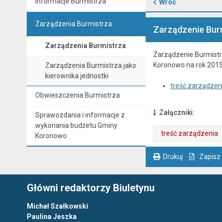
Informacje Burmistrza
Wróć
Zarządzenia Burmistrza
Zarządzenie Burm
Zarządzenia Burmistrza
Zarządzenie Burmistr
Koronowo na rok 201
Zarządzenia Burmistrza jako
kierownika jednostki
treść zarządzen
Obwieszczenia Burmistrza
Załączniki:
Sprawozdania i informacje z
wykonania budżetu Gminy
treść zarządzenia
Koronowo
. Plik w formacie: pdf
. Otwiera się w nowej karcie.
Drukuj
Zapisz
. Ta sama treść dostępna jest na bieżącej stronie
Główni redaktorzy Biuletynu
Michał Szałkowski
Paulina Jeszka