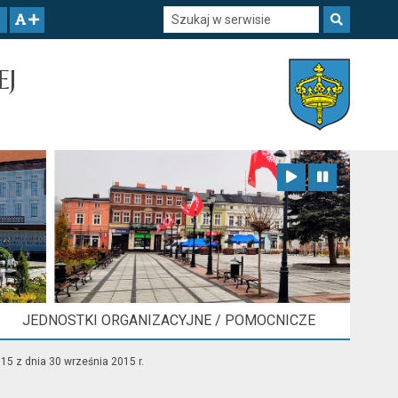
Szukaj w serwisie
Szukaj
zwiększ czcionkę
EJ
Zatrzymaj animację
Odtwórz animację
JEDNOSTKI ORGANIZACYJNE / POMOCNICZE
5 z dnia 30 września 2015 r.