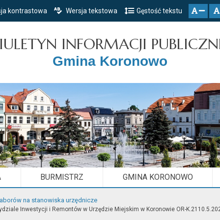
ja kontrastowa
Wersja tekstowa
Gęstość tekstu
Przejdź do głównego menu
Przejdź do mapy serwisu
Przejdź do treści
zresetuj
zmniejsz czcionkę
IULETYN INFORMACJI PUBLICZN
Gmina Koronowo
A
BURMISTRZ
GMINA KORONOWO
naborów na stanowiska urzędnicze
ydziale Inwestycji i Remontów w Urzędzie Miejskim w Koronowie OR-K.2110.5.20