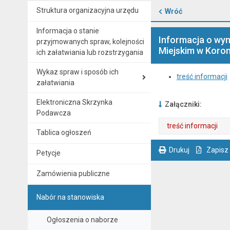
Struktura organizacyjna urzędu
Wróć
Informacja o stanie
Informacja o wyn
przyjmowanych spraw, kolejności
Miejskim w Koro
ich załatwiania lub rozstrzygania
Wykaz spraw i sposób ich
treść informacji
załatwiania
Elektroniczna Skrzynka
Załączniki:
Podawcza
treść informacji
Tablica ogłoszeń
. Plik w formacie: pdf
. Otwiera się w nowej karcie.
Drukuj
Zapisz
Petycje
. Ta sama treść dostępna jest na bieżącej stronie
Zamówienia publiczne
Nabór na stanowiska
Ogłoszenia o naborze