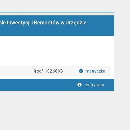
le Inwestycji i Remontów w Urzędzie
pdf
102.66 kB
metryczka
Plik w formacie
metryczka