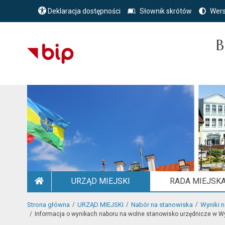
Deklaracja dostępności
Słownik skrótów
Wers
B
URZĄD MIEJSKI
RADA MIEJSK
STRONA GŁÓWNA
Strona główna
URZĄD MIEJSKI
Nabór na stanowiska
Wyniki 
Informacja o wynikach naboru na wolne stanowisko urzędnicze w W