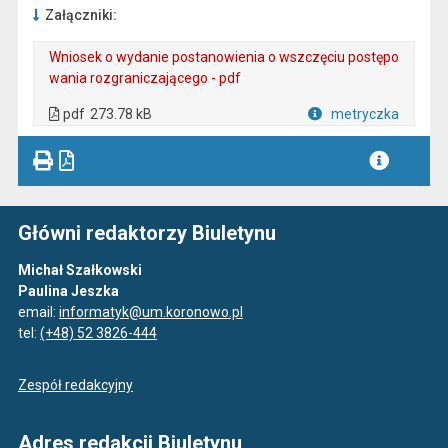
Załączniki:
Wniosek o wydanie postanowienia o wszczęciu postępo
wania rozgraniczającego - pdf
. Plik w formacie: pdf
. Otwiera się w nowej karcie.
pdf
273.78 kB
metryczka
Plik w formacie
Główni redaktorzy Biuletynu
Michał Szałkowski
Paulina Jeszka
email:
informatyk@um.koronowo.pl
tel:
(+48) 52 3826-444
Zespół redakcyjny
Adres redakcji Biuletynu