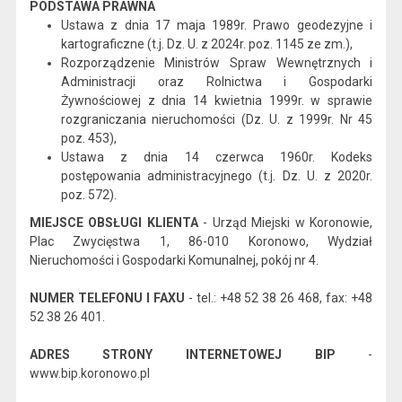
PODSTAWA PRAWNA
Ustawa z dnia 17 maja 1989r. Prawo geodezyjne i
kartograficzne (t.j. Dz. U. z 2024r. poz. 1145 ze zm.),
Rozporządzenie Ministrów Spraw Wewnętrznych i
Administracji oraz Rolnictwa i Gospodarki
Żywnościowej z dnia 14 kwietnia 1999r. w sprawie
rozgraniczania nieruchomości (Dz. U. z 1999r. Nr 45
poz. 453),
Ustawa z dnia 14 czerwca 1960r. Kodeks
postępowania administracyjnego (t.j. Dz. U. z 2020r.
poz. 572).
MIEJSCE OBSŁUGI KLIENTA
- Urząd Miejski w Koronowie,
Plac Zwycięstwa 1, 86-010 Koronowo, Wydział
Nieruchomości i Gospodarki Komunalnej, pokój nr 4.
NUMER TELEFONU I FAXU
- tel.: +48 52 38 26 468, fax: +48
52 38 26 401.
ADRES STRONY INTERNETOWEJ BIP
-
www.bip.koronowo.pl