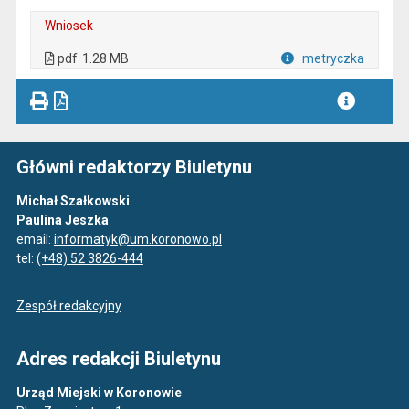
Wniosek
. Plik w formacie: pdf
. Otwiera się w nowej karcie.
pdf
1.28 MB
metryczka
Plik w formacie
Główni redaktorzy Biuletynu
Michał Szałkowski
Paulina Jeszka
email:
informatyk@um.koronowo.pl
tel:
(+48) 52 3826-444
Zespół redakcyjny
Adres redakcji Biuletynu
Urząd Miejski w Koronowie