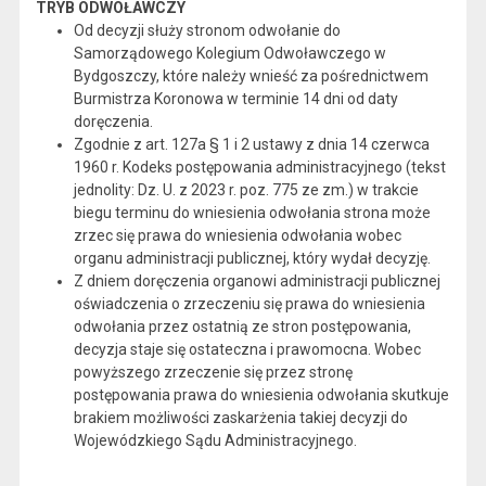
TRYB ODWOŁAWCZY
Od decyzji służy stronom odwołanie do
Samorządowego Kolegium Odwoławczego w
Bydgoszczy, które należy wnieść za pośrednictwem
Burmistrza Koronowa w terminie 14 dni od daty
doręczenia.
Zgodnie z art. 127a § 1 i 2 ustawy z dnia 14 czerwca
1960 r. Kodeks postępowania administracyjnego (tekst
jednolity: Dz. U. z 2023 r. poz. 775 ze zm.) w trakcie
biegu terminu do wniesienia odwołania strona może
zrzec się prawa do wniesienia odwołania wobec
organu administracji publicznej, który wydał decyzję.
Z dniem doręczenia organowi administracji publicznej
oświadczenia o zrzeczeniu się prawa do wniesienia
odwołania przez ostatnią ze stron postępowania,
decyzja staje się ostateczna i prawomocna. Wobec
powyższego zrzeczenie się przez stronę
postępowania prawa do wniesienia odwołania skutkuje
brakiem możliwości zaskarżenia takiej decyzji do
Wojewódzkiego Sądu Administracyjnego.