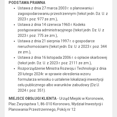
PODSTAWA PRAWNA
Ustawa z dnia 27 marca 2003 r. o planowaniu i
zagospodarowaniu przestrzennym (tekst jedn. Dz. U. z
2023 r. poz. 977 ze zm.),
Ustawa z dnia 14 czerwca 1960 r. Kodeks
postępowania administracyjnego (tekst jedn. Dz. U. z
2023 r. poz. 775 ze zm.),
Ustawa z dnia 21 sierpnia 1997 r. o gospodarce
nieruchomościami (tekst jedn. Dz. U. z 2023 r. poz. 344
ze zm.),
Ustawa z dnia 16 listopada 2006 r. o opłacie skarbowej
(tekst jedn. Dz. U. z 2023 r. poz. 2111 ze zm.),
Rozporządzenie Ministra Rozwoju i Technologii z dnia
20 lutego 2024r. w sprawie określenia wzoru
formularza wniosku o ustalenie lokalizacji inwestycji
celu publicznego albo warunków zabudowy (Dz.U.
2024 r. poz. 351).
MIEJSCE OBSŁUGI KLIENTA
- Urząd Miejski w Koronowie,
Plac Zwycięstwa 1, 86-010 Koronowo, Wydział Inwestycji i
Planowania Przestrzennego, Pokój nr 12