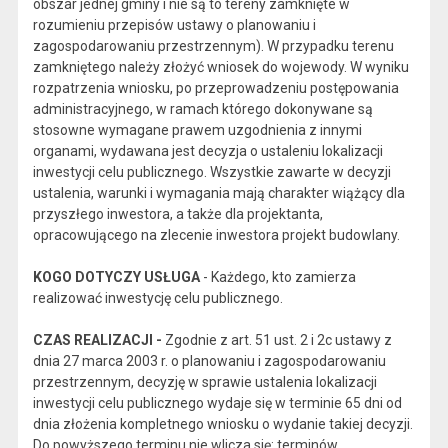
obszar jednej gminy i nie są to tereny zamknięte w
rozumieniu przepisów ustawy o planowaniu i
zagospodarowaniu przestrzennym). W przypadku terenu
zamkniętego należy złożyć wniosek do wojewody. W wyniku
rozpatrzenia wniosku, po przeprowadzeniu postępowania
administracyjnego, w ramach którego dokonywane są
stosowne wymagane prawem uzgodnienia z innymi
organami, wydawana jest decyzja o ustaleniu lokalizacji
inwestycji celu publicznego. Wszystkie zawarte w decyzji
ustalenia, warunki i wymagania mają charakter wiążący dla
przyszłego inwestora, a także dla projektanta,
opracowującego na zlecenie inwestora projekt budowlany.
KOGO DOTYCZY USŁUGA
- Każdego, kto zamierza
realizować inwestycję celu publicznego.
CZAS REALIZACJI -
Zgodnie z art. 51 ust. 2 i 2c ustawy z
dnia 27 marca 2003 r. o planowaniu i zagospodarowaniu
przestrzennym, decyzję w sprawie ustalenia lokalizacji
inwestycji celu publicznego wydaje się w terminie 65 dni od
dnia złożenia kompletnego wniosku o wydanie takiej decyzji.
Do powyższego terminu nie wlicza się: terminów