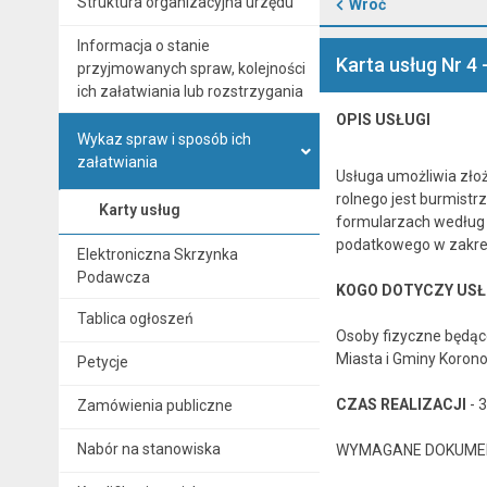
Struktura organizacyjna urzędu
Wróć
Informacja o stanie
Karta usług Nr
przyjmowanych spraw, kolejności
ich załatwiania lub rozstrzygania
OPIS USŁUGI
Wykaz spraw i sposób ich
załatwiania
Usługa umożliwia zło
rolnego jest burmist
Karty usług
formularzach według u
podatkowego w zakresi
Elektroniczna Skrzynka
Podawcza
KOGO DOTYCZY US
Tablica ogłoszeń
Osoby fizyczne będąc
Miasta i Gminy Koron
Petycje
CZAS REALIZACJI
- 3
Zamówienia publiczne
Nabór na stanowiska
WYMAGANE DOKUME