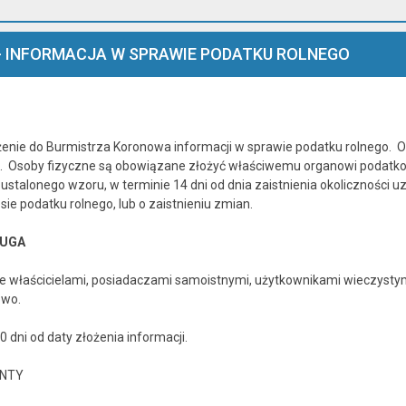
 4 - INFORMACJA W SPRAWIE PODATKU ROLNEGO
żenie do Burmistrza Koronowa informacji w sprawie podatku rolneg
rz. Osoby fizyczne są obowiązane złożyć właściwemu organowi podatk
stalonego wzoru, w terminie 14 dni od dnia zaistnienia okoliczności 
e podatku rolnego, lub o zaistnieniu zmian.
ŁUGA
e właścicielami, posiadaczami samoistnymi, użytkownikami wieczysty
owo.
0 dni od daty złożenia informacji.
NTY