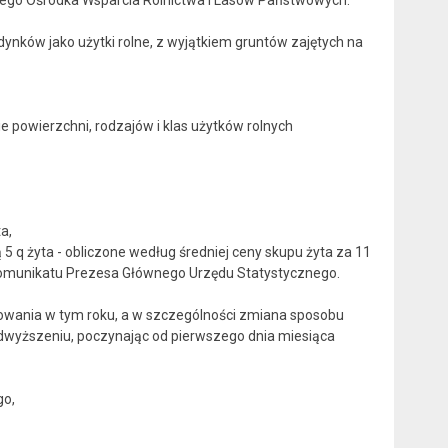
wego Ośrodka Wsparcia Rolnictwa i Lasów Państwowych.
nków jako użytki rolne, z wyjątkiem gruntów zajętych na
e powierzchni, rodzajów i klas użytków rolnych
a,
5 q żyta - obliczone według średniej ceny skupu żyta za 11
komunikatu Prezesa Głównego Urzędu Statystycznego.
owania w tym roku, a w szczególności zmiana sposobu
odwyższeniu, poczynając od pierwszego dnia miesiąca
go,