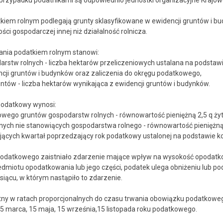
rzypadku podatnikami są odpowiednio jednostki organizacyjne Krajo
em rolnym podlegają grunty sklasyfikowane w ewidencji gruntów i budy
ci gospodarczej innej niż działalność rolnicza.
nia podatkiem rolnym stanowi:
arstw rolnych - liczba hektarów przeliczeniowych ustalana na podstawi
ncji gruntów i budynków oraz zaliczenia do okręgu podatkowego,
untów - liczba hektarów wynikająca z ewidencji gruntów i budynków.
 podatkowy wynosi:
iowego gruntów gospodarstw rolnych - równowartość pieniężną 2,5 q żyt
lnych nie stanowiących gospodarstwa rolnego - równowartość pieniężną 
ących kwartał poprzedzający rok podatkowy ustalonej na podstawie 
u podatkowego zaistniało zdarzenie mające wpływ na wysokość opodatk
dmiotu opodatkowania lub jego części, podatek ulega obniżeniu lub p
iącu, w którym nastąpiło to zdarzenie.
atny w ratach proporcjonalnych do czasu trwania obowiązku podatkowe
5 marca, 15 maja, 15 września,15 listopada roku podatkowego.