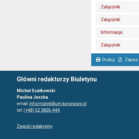
Załącznik
. Plik w formacie: pdf
. Otwiera się w nowej karcie.
Załącznik
. Plik w formacie: pdf
. Otwiera się w nowej karcie.
Informacja
. Plik w formacie: pdf
. Otwiera się w nowej karcie.
Załącznik
. Plik w formacie: pdf
. Otwiera się w nowej karcie.
Drukuj
Zapisz
. Ta sama treść dostępna jest na bieżącej stronie
Główni redaktorzy Biuletynu
Michał Szałkowski
Paulina Jeszka
email:
informatyk@um.koronowo.pl
tel:
(+48) 52 3826-444
Zespół redakcyjny