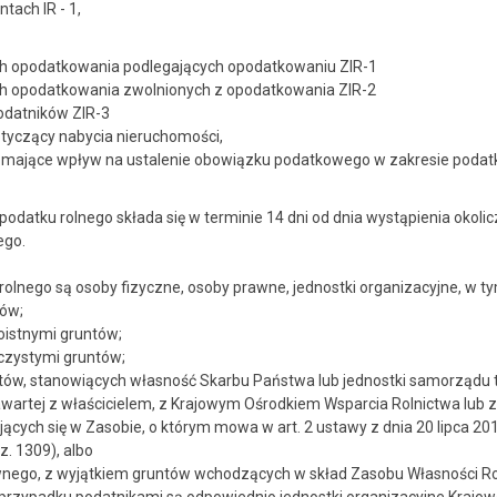
tach IR - 1,
h opodatkowania podlegających opodatkowaniu ZIR-1
h opodatkowania zwolnionych z opodatkowania ZIR-2
odatników ZIR-3
otyczący nabycia nieruchomości,
mające wpływ na ustalenie obowiązku podatkowego w zakresie podatk
podatku rolnego składa się w terminie 14 dni od dnia wystąpienia okol
ego.
olnego są osoby fizyczne, osoby prawne, jednostki organizacyjne, w ty
tów;
istnymi gruntów;
czystymi gruntów;
ów, stanowiących własność Skarbu Państwa lub jednostki samorządu ter
artej z właścicielem, z Krajowym Ośrodkiem Wsparcia Rolnictwa lub z i
ących się w Zasobie, o którym mowa w art. 2 ustawy z dnia 20 lipca 201
z. 1309), albo
rawnego, z wyjątkiem gruntów wchodzących w skład Zasobu Własności R