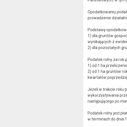
Państwowych; w tym p
Opodatkowaniu podatki
prowadzenie działalnoś
Podstawę opodatkowa
1) dla gruntów gospod
wynikających z ewide
2) dla pozostałych gr
Podatek rolny za rok
1) od 1 ha przeliczen
2) od 1 ha gruntów ro
kwartałów poprzedzaj
Jeżeli w trakcie rok
wykorzystywania prze
następującego po mies
Podatek rolny jest pł
w terminach do dnia 1