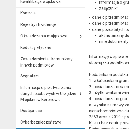
Kwalifikacja wojskowa
Informacja o grun
załączniki:
Kontrola
- dane o przedmiotac
- dane o przedmiotac
Rejestry i Ewidencje
- dane pozostałych p
akt notarialny d
Oświadczenia majątkowe
inne dokumenty 
Kodeksy Etyczne
Informację w sprawie 
Zawiadomienia i komunikaty
obowiązku podatkow
innych podmiotów
Podatnikami podatku r
Sygnaliści
1) właścicielami grun
2) posiadaczami samo
Informacja o przetwarzaniu
3) użytkownikami wie
danych osobowych w Urzędzie
4) posiadaczami grunt
Miejskim w Koronowie
a) wynika z umowy zaw
Dostępność
nieruchomości znajduj
2363 oraz z 2019 r. po
Cyberbezpieczeństwo
b) jest bez tytułu p