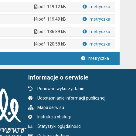
pdf
119.12 kB
metryczka
Plik w formacie
pdf
119.49 kB
metryczka
Plik w formacie
pdf
136.89 kB
metryczka
Plik w formacie
pdf
120.58 kB
metryczka
Plik w formacie
metryczka
Informacje o serwisie
Ponowne wykorzystanie
Udostępnianie informacji publicznej
Mapa serwisu
Instrukcja obsługi
Statystyki oglądalności
Ostatnio dodane