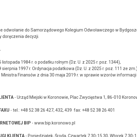
onie odwołanie do Samorządowego Kolegium Odwoławczego w Bydgoszc
y doręczenia decyzji.
A
 listopada 1984 r. o podatku rolnym (Dz. U. z 2025 r. poz. 1344),
 sierpnia 1997 r. Ordynacja podatkowa (Dz. U. z 2025 r. poz. 111 ze zm.)
inistra Finansów z dnia 30 maja 2019 r. w sprawie wzorów informacji o 
LIENTA
- Urząd Miejski w Koronowie, Plac Zwycięstwa 1, 86-010 Koron
FAXU
- tel.: +48 52 38 26 427, 432, 439 fax: +48 52 38 26 401
ERNETOWEJ BIP
- www.bip.koronowo.pl
UGI KLIENTA
- Poniedziałek, Środa, Czwartek 7.30-15.30, Wtorek 7.30-1