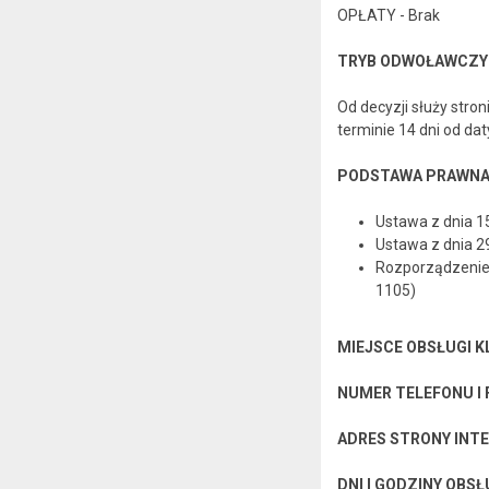
OPŁATY - Brak
TRYB ODWOŁAWCZY
Od decyzji służy str
terminie 14 dni od dat
PODSTAWA PRAWN
Ustawa z dnia 15
Ustawa z dnia 29
Rozporządzenie M
1105)
MIEJSCE OBSŁUGI K
NUMER TELEFONU I 
ADRES STRONY INT
DNI I GODZINY OBSŁ