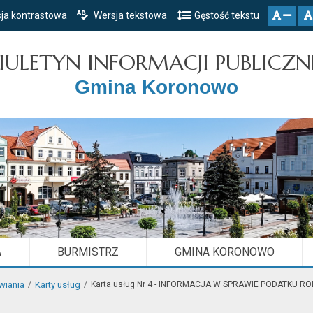
ja kontrastowa
Wersja tekstowa
Gęstość tekstu
Przejdź do głównego menu
Przejdź do mapy serwisu
Przejdź do treści
zresetuj
zmniejsz czcionkę
IULETYN INFORMACJI PUBLICZN
Gmina Koronowo
A
BURMISTRZ
GMINA KORONOWO
wiania
Karty usług
Karta usług Nr 4 - INFORMACJA W SPRAWIE PODATKU R