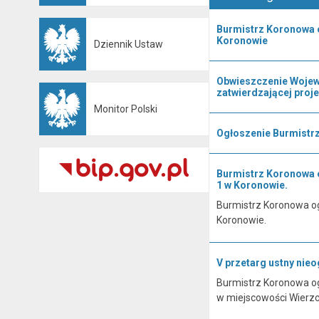
Burmistrz Koronowa 
Koronowie
Dziennik Ustaw
Otwiera się w nowej karcie
Obwieszczenie Wojewo
zatwierdzającej proj
Monitor Polski
Otwiera się w nowej karcie
Ogłoszenie Burmistrz
Burmistrz Koronowa o
1 w Koronowie.
Burmistrz Koronowa og
Koronowie.
V przetarg ustny nie
Burmistrz Koronowa og
w miejscowości Wierzc