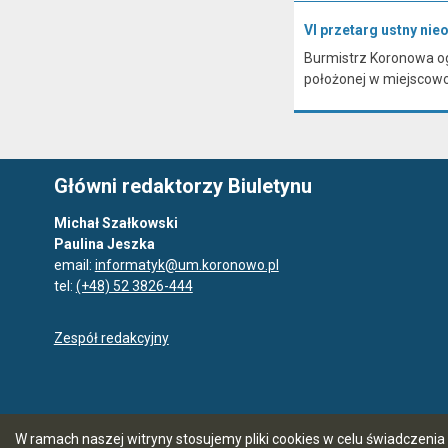
VI przetarg ustny ni
Burmistrz Koronowa og
położonej w miejscow
Główni redaktorzy Biuletynu
Michał Szałkowski
Paulina Jeszka
email:
informatyk@um.koronowo.pl
tel:
(+48) 52 3826-444
Zespół redakcyjny
W ramach naszej witryny stosujemy pliki cookies w celu świadczen