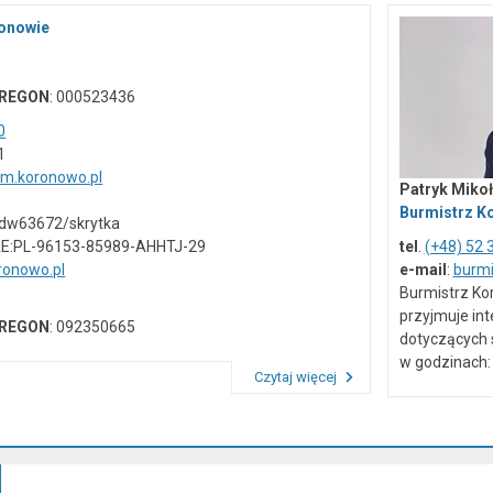
ronowie
REGON
: 000523436
0
1
um.koronowo.pl
Patryk Mikoł
Burmistrz K
vdw63672/skrytka
AE:PL-96153-85989-AHHTJ-29
tel
.
(+48) 52 
onowo.pl
e-mail
:
burm
Burmistrz Ko
przyjmuje in
REGON
: 092350665
dotyczących 
w godzinach: 
Czytaj więcej
Przeczytaj artykuł "Dane kontaktowe"