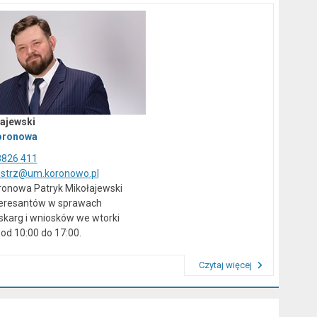
ajewski
oronowa
3826 411
istrz@um.koronowo.pl
ronowa Patryk Mikołajewski
teresantów w sprawach
skarg i wniosków we wtorki
od 10:00 do 17:00.
Czytaj więcej
Przeczytaj artykuł "Kierownictwo Urzędu"