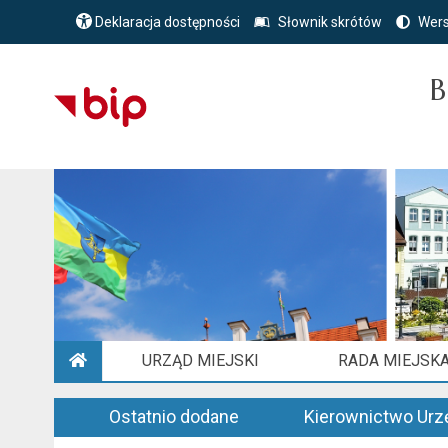
Deklaracja dostępności
Słownik skrótów
Wers
B
URZĄD MIEJSKI
RADA MIEJSK
STRONA GŁÓWNA
Ostatnio dodane
Kierownictwo Urz