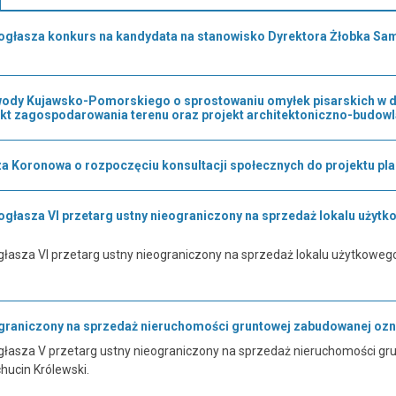
ogłasza konkurs na kandydata na stanowisko Dyrektora Żłobka S
dy Kujawsko-Pomorskiego o sprostowaniu omyłek pisarskich w dec
ekt zagospodarowania terenu oraz projekt architektoniczno-budowl
a Koronowa o rozpoczęciu konsultacji społecznych do projektu pl
głasza VI przetarg ustny nieograniczony na sprzedaż lokalu użytk
łasza VI przetarg ustny nieograniczony na sprzedaż lokalu użytkowego
ograniczony na sprzedaż nieruchomości gruntowej zabudowanej ozn.
łasza V przetarg ustny nieograniczony na sprzedaż nieruchomości gru
hucin Królewski.