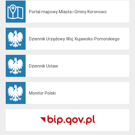
Portal mapowy Miasta i Gminy Koronowo
Otwiera się w nowej karcie
Dziennik Urzędowy Woj. Kujawsko-Pomorskiego
Otwiera się w nowej karcie
Dziennik Ustaw
Otwiera się w nowej karcie
Monitor Polski
Otwiera się w nowej karcie