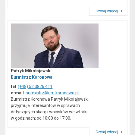
Czytaj więcej
Przeczytaj artykuł "Dane kontaktowe"
Patryk Mikołajewski
Burmistrz Koronowa
tel
.
(+48) 52 3826 411
e-mail
:
burmistrz@um.koronowo.pl
Burmistrz Koronowa Patryk Mikołajewski
przyjmuje interesantów w sprawach
dotyczących skarg i wniosków we wtorki
w godzinach: od 10:00 do 17:00.
Czytaj więcej