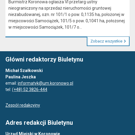
Burmistrz Koronowa ogłasza VI przetarg ustny
nieograniczony na sprzedaż nieruchomości gruntowej
niezabudowanej, ozn. nr 101/1 o pow. 0,1135 ha, położonej w
miejscowości Samociążek, 101/5 o pow. 0,1041 ha, położonej
w miejscowości Samociążek, 101/7 o...
Zobacz wszystkie
Główni redaktorzy Biuletynu
Michał Szałkowski
Paulina Jeszka
email:
informatyk@um.koronowo.pl
tel:
(+48) 52 3826-444
Zespół redakcyjny
Adres redakcji Biuletynu
Urząd Miejski w Koronowie