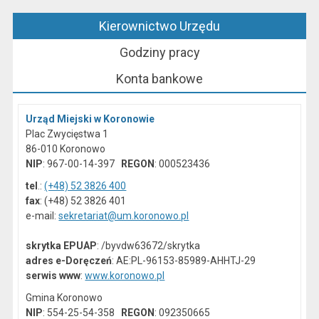
Kierownictwo Urzędu
Godziny pracy
Konta bankowe
Urząd Miejski w Koronowie
Plac Zwycięstwa 1
86-010 Koronowo
NIP
: 967-00-14-397
REGON
: 000523436
tel
.:
(+48) 52 3826 400
fax
: (+48) 52 3826 401
e-mail:
sekretariat@um.koronowo.pl
skrytka EPUAP
: /byvdw63672/skrytka
adres e-Doręczeń
: AE:PL-96153-85989-AHHTJ-29
serwis www
:
www.koronowo.pl
Gmina Koronowo
NIP
: 554-25-54-358
REGON
: 092350665