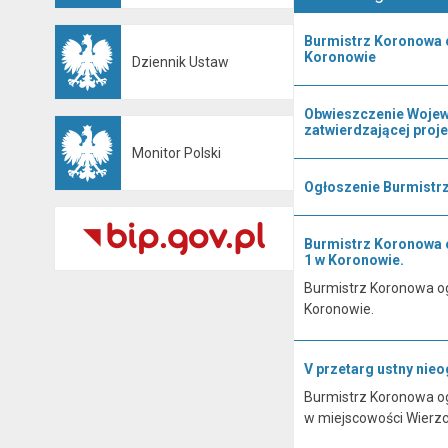
Burmistrz Koronowa 
Koronowie
Dziennik Ustaw
Otwiera się w nowej karcie
Obwieszczenie Wojewo
zatwierdzającej proj
Monitor Polski
Otwiera się w nowej karcie
Ogłoszenie Burmistrz
Burmistrz Koronowa o
1 w Koronowie.
Burmistrz Koronowa og
Koronowie.
V przetarg ustny nie
Burmistrz Koronowa og
w miejscowości Wierzc