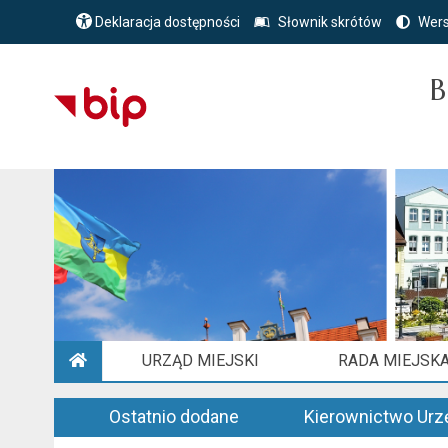
Deklaracja dostępności
Słownik skrótów
Wers
B
URZĄD MIEJSKI
RADA MIEJSK
STRONA GŁÓWNA
Ostatnio dodane
Kierownictwo Urz