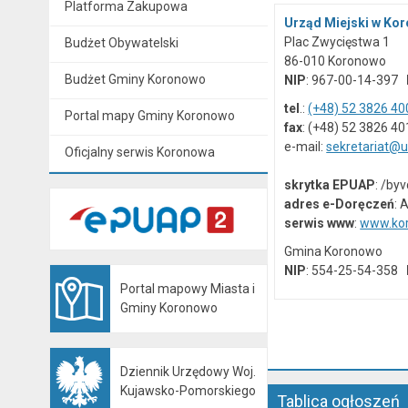
Platforma Zakupowa
Urząd Miejski w Ko
Plac Zwycięstwa 1
Budżet Obywatelski
86-010 Koronowo
Budżet Gminy Koronowo
NIP
: 967-00-14-397
tel
.:
(+48) 52 3826 40
Portal mapy Gminy Koronowo
fax
: (+48) 52 3826 40
e-mail:
sekretariat@
Oficjalny serwis Koronowa
skrytka EPUAP
: /by
adres e-Doręczeń
: 
serwis www
:
www.kor
Gmina Koronowo
NIP
: 554-25-54-358
Portal mapowy Miasta i
Otwiera się w nowej karcie
Gminy Koronowo
Dziennik Urzędowy Woj.
Otwiera się w nowej karcie
Kujawsko-Pomorskiego
Tablica ogłoszeń