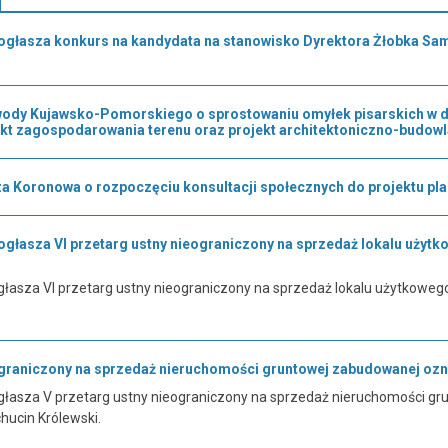
ogłasza konkurs na kandydata na stanowisko Dyrektora Żłobka S
dy Kujawsko-Pomorskiego o sprostowaniu omyłek pisarskich w dec
ekt zagospodarowania terenu oraz projekt architektoniczno-budowl
a Koronowa o rozpoczęciu konsultacji społecznych do projektu pl
głasza VI przetarg ustny nieograniczony na sprzedaż lokalu użytk
łasza VI przetarg ustny nieograniczony na sprzedaż lokalu użytkowego
ograniczony na sprzedaż nieruchomości gruntowej zabudowanej ozn.
łasza V przetarg ustny nieograniczony na sprzedaż nieruchomości gru
hucin Królewski.