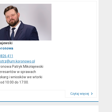
ajewski
oronowa
3826 411
istrz@um.koronowo.pl
ronowa Patryk Mikołajewski
teresantów w sprawach
skarg i wniosków we wtorki
od 10:00 do 17:00.
Czytaj więcej
Przeczytaj artykuł "Kierownictwo Urzędu"