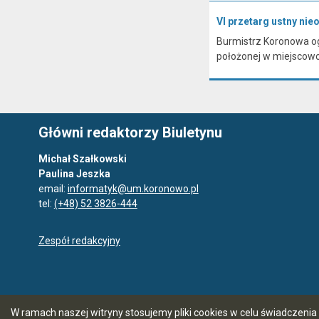
VI przetarg ustny ni
Burmistrz Koronowa og
położonej w miejscow
Główni redaktorzy Biuletynu
Michał Szałkowski
Paulina Jeszka
email:
informatyk@um.koronowo.pl
tel:
(+48) 52 3826-444
Zespół redakcyjny
W ramach naszej witryny stosujemy pliki cookies w celu świadczen