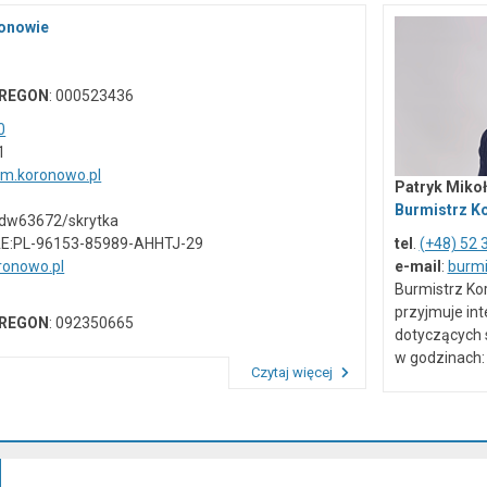
ronowie
REGON
: 000523436
0
1
um.koronowo.pl
Patryk Mikoł
Burmistrz K
vdw63672/skrytka
AE:PL-96153-85989-AHHTJ-29
tel
.
(+48) 52 
onowo.pl
e-mail
:
burm
Burmistrz Ko
przyjmuje in
REGON
: 092350665
dotyczących 
w godzinach: 
Czytaj więcej
Przeczytaj artykuł "Dane kontaktowe"