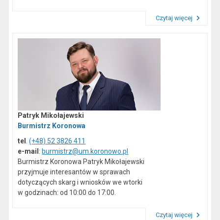
Czytaj więcej
Przeczytaj artykuł "Dane kontaktowe"
Patryk Mikołajewski
Burmistrz Koronowa
tel
.
(+48) 52 3826 411
e-mail
:
burmistrz@um.koronowo.pl
Burmistrz Koronowa Patryk Mikołajewski
przyjmuje interesantów w sprawach
dotyczących skarg i wniosków we wtorki
w godzinach: od 10:00 do 17:00.
Czytaj więcej