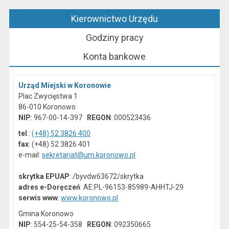
Kierownictwo Urzędu
Godziny pracy
Konta bankowe
Urząd Miejski w Koronowie
Plac Zwycięstwa 1
86-010 Koronowo
NIP
: 967-00-14-397
REGON
: 000523436
tel
.:
(+48) 52 3826 400
fax
: (+48) 52 3826 401
e-mail:
sekretariat@um.koronowo.pl
skrytka EPUAP
: /byvdw63672/skrytka
adres e-Doręczeń
: AE:PL-96153-85989-AHHTJ-29
serwis www
:
www.koronowo.pl
Gmina Koronowo
NIP
: 554-25-54-358
REGON
: 092350665