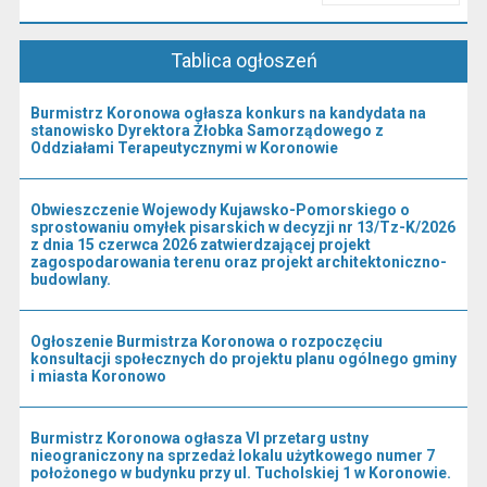
Przeczytaj artykuł "Kierownictwo Urzędu"
Tablica ogłoszeń
Burmistrz Koronowa ogłasza konkurs na kandydata na
stanowisko Dyrektora Żłobka Samorządowego z
Oddziałami Terapeutycznymi w Koronowie
Obwieszczenie Wojewody Kujawsko-Pomorskiego o
sprostowaniu omyłek pisarskich w decyzji nr 13/Tz-K/2026
z dnia 15 czerwca 2026 zatwierdzającej projekt
zagospodarowania terenu oraz projekt architektoniczno-
budowlany.
Ogłoszenie Burmistrza Koronowa o rozpoczęciu
konsultacji społecznych do projektu planu ogólnego gminy
i miasta Koronowo
Burmistrz Koronowa ogłasza VI przetarg ustny
nieograniczony na sprzedaż lokalu użytkowego numer 7
położonego w budynku przy ul. Tucholskiej 1 w Koronowie.