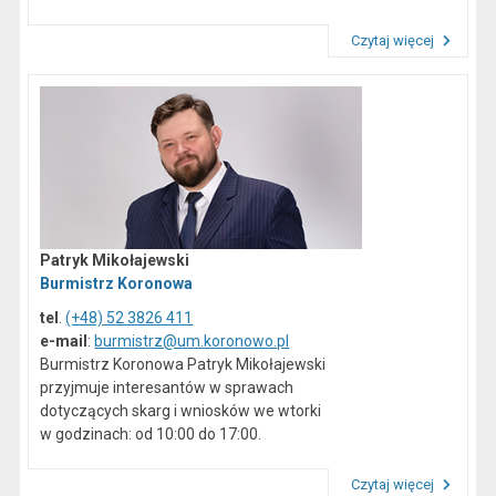
Czytaj więcej
Przeczytaj artykuł "Dane kontaktowe"
Patryk Mikołajewski
Burmistrz Koronowa
tel
.
(+48) 52 3826 411
e-mail
:
burmistrz@um.koronowo.pl
Burmistrz Koronowa Patryk Mikołajewski
przyjmuje interesantów w sprawach
dotyczących skarg i wniosków we wtorki
w godzinach: od 10:00 do 17:00.
Czytaj więcej