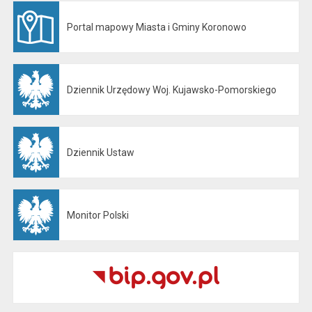
Portal mapowy Miasta i Gminy Koronowo
Otwiera się w nowej karcie
Dziennik Urzędowy Woj. Kujawsko-Pomorskiego
Otwiera się w nowej karcie
Dziennik Ustaw
Otwiera się w nowej karcie
Monitor Polski
Otwiera się w nowej karcie