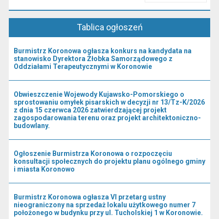
Przeczytaj artykuł "Kierownictwo Urzędu"
Tablica ogłoszeń
Burmistrz Koronowa ogłasza konkurs na kandydata na
stanowisko Dyrektora Żłobka Samorządowego z
Oddziałami Terapeutycznymi w Koronowie
Obwieszczenie Wojewody Kujawsko-Pomorskiego o
sprostowaniu omyłek pisarskich w decyzji nr 13/Tz-K/2026
z dnia 15 czerwca 2026 zatwierdzającej projekt
zagospodarowania terenu oraz projekt architektoniczno-
budowlany.
Ogłoszenie Burmistrza Koronowa o rozpoczęciu
konsultacji społecznych do projektu planu ogólnego gminy
i miasta Koronowo
Burmistrz Koronowa ogłasza VI przetarg ustny
nieograniczony na sprzedaż lokalu użytkowego numer 7
położonego w budynku przy ul. Tucholskiej 1 w Koronowie.