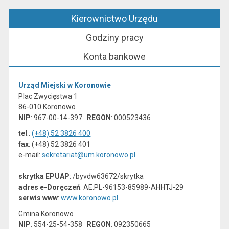
Kierownictwo Urzędu
Godziny pracy
Konta bankowe
Urząd Miejski w Koronowie
Plac Zwycięstwa 1
86-010 Koronowo
NIP
: 967-00-14-397
REGON
: 000523436
tel
.:
(+48) 52 3826 400
fax
: (+48) 52 3826 401
e-mail:
sekretariat@um.koronowo.pl
skrytka EPUAP
: /byvdw63672/skrytka
adres e-Doręczeń
: AE:PL-96153-85989-AHHTJ-29
serwis www
:
www.koronowo.pl
Gmina Koronowo
NIP
: 554-25-54-358
REGON
: 092350665