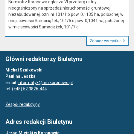
Burmistrz Koronowa ogłasza VI przetarg ustny
nieograniczony na sprzedaż nieruchomości gruntowej
niezabudowanej, ozn. nr 101/1 o pow. 0,1135 ha, położonej w
miejscowości Samociążek, 101/5 o pow. 0,1041 ha, położonej
w miejscowości Samociążek, 101/7 o...
Zobacz wszystkie
Główni redaktorzy Biuletynu
Michał Szałkowski
Paulina Jeszka
email:
informatyk@um.koronowo.pl
tel:
(+48) 52 3826-444
Zespół redakcyjny
Adres redakcji Biuletynu
Urząd Miejski w Koronowie