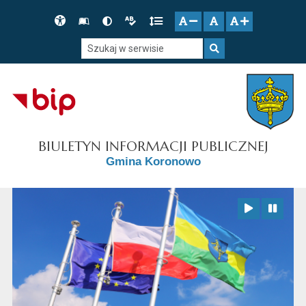
Przejdź do głównego menu
Przejdź do mapy serwisu
Przejdź do treści
Deklaracja
Słownik
Wersja
Wersja
Gęstość
zresetuj
zmniejsz czcionkę
zwiększ czcionkę
dostępności
skrótów
kontrastowa
tekstowa
tekstu
Szukaj w serwisie
Szukaj
BIULETYN INFORMACJI PUBLICZNEJ
Gmina Koronowo
Zatrzymaj animację
Odtwórz animację