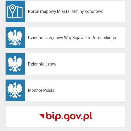
Portal mapowy Miasta i Gminy Koronowo
Otwiera się w nowej karcie
Dziennik Urzędowy Woj. Kujawsko-Pomorskiego
Otwiera się w nowej karcie
Dziennik Ustaw
Otwiera się w nowej karcie
Monitor Polski
Otwiera się w nowej karcie