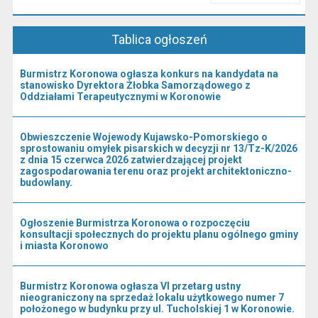
Przeczytaj artykuł "Kierownictwo Urzędu"
Tablica ogłoszeń
Burmistrz Koronowa ogłasza konkurs na kandydata na
stanowisko Dyrektora Żłobka Samorządowego z
Oddziałami Terapeutycznymi w Koronowie
Obwieszczenie Wojewody Kujawsko-Pomorskiego o
sprostowaniu omyłek pisarskich w decyzji nr 13/Tz-K/2026
z dnia 15 czerwca 2026 zatwierdzającej projekt
zagospodarowania terenu oraz projekt architektoniczno-
budowlany.
Ogłoszenie Burmistrza Koronowa o rozpoczęciu
konsultacji społecznych do projektu planu ogólnego gminy
i miasta Koronowo
Burmistrz Koronowa ogłasza VI przetarg ustny
nieograniczony na sprzedaż lokalu użytkowego numer 7
położonego w budynku przy ul. Tucholskiej 1 w Koronowie.