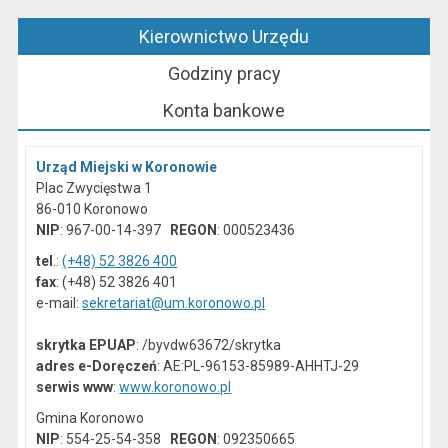
Kierownictwo Urzędu
Godziny pracy
Konta bankowe
Urząd Miejski w Koronowie
Plac Zwycięstwa 1
86-010 Koronowo
NIP
: 967-00-14-397
REGON
: 000523436
tel
.:
(+48) 52 3826 400
fax
: (+48) 52 3826 401
e-mail:
sekretariat@um.koronowo.pl
skrytka EPUAP
: /byvdw63672/skrytka
adres e-Doręczeń
: AE:PL-96153-85989-AHHTJ-29
serwis www
:
www.koronowo.pl
Gmina Koronowo
NIP
: 554-25-54-358
REGON
: 092350665