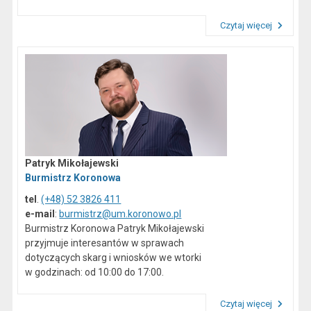
Czytaj więcej
Przeczytaj artykuł "Dane kontaktowe"
Patryk Mikołajewski
Burmistrz Koronowa
tel
.
(+48) 52 3826 411
e-mail
:
burmistrz@um.koronowo.pl
Burmistrz Koronowa Patryk Mikołajewski
przyjmuje interesantów w sprawach
dotyczących skarg i wniosków we wtorki
w godzinach: od 10:00 do 17:00.
Czytaj więcej