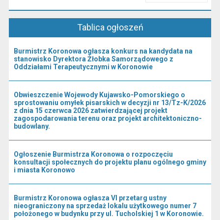
Przeczytaj artykuł "Kierownictwo Urzędu"
Tablica ogłoszeń
Burmistrz Koronowa ogłasza konkurs na kandydata na
stanowisko Dyrektora Żłobka Samorządowego z
Oddziałami Terapeutycznymi w Koronowie
Obwieszczenie Wojewody Kujawsko-Pomorskiego o
sprostowaniu omyłek pisarskich w decyzji nr 13/Tz-K/2026
z dnia 15 czerwca 2026 zatwierdzającej projekt
zagospodarowania terenu oraz projekt architektoniczno-
budowlany.
Ogłoszenie Burmistrza Koronowa o rozpoczęciu
konsultacji społecznych do projektu planu ogólnego gminy
i miasta Koronowo
Burmistrz Koronowa ogłasza VI przetarg ustny
nieograniczony na sprzedaż lokalu użytkowego numer 7
położonego w budynku przy ul. Tucholskiej 1 w Koronowie.