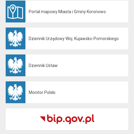
Portal mapowy Miasta i Gminy Koronowo
Otwiera się w nowej karcie
Dziennik Urzędowy Woj. Kujawsko-Pomorskiego
Otwiera się w nowej karcie
Dziennik Ustaw
Otwiera się w nowej karcie
Monitor Polski
Otwiera się w nowej karcie