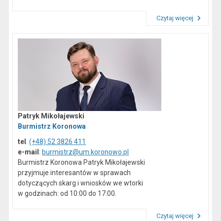
Czytaj więcej
Przeczytaj artykuł "Dane kontaktowe"
Patryk Mikołajewski
Burmistrz Koronowa
tel
.
(+48) 52 3826 411
e-mail
:
burmistrz@um.koronowo.pl
Burmistrz Koronowa Patryk Mikołajewski
przyjmuje interesantów w sprawach
dotyczących skarg i wniosków we wtorki
w godzinach: od 10:00 do 17:00.
Czytaj więcej