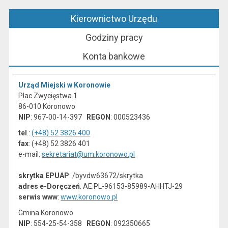
Kierownictwo Urzędu
Godziny pracy
Konta bankowe
Urząd Miejski w Koronowie
Plac Zwycięstwa 1
86-010 Koronowo
NIP
: 967-00-14-397
REGON
: 000523436
tel
.:
(+48) 52 3826 400
fax
: (+48) 52 3826 401
e-mail:
sekretariat@um.koronowo.pl
skrytka EPUAP
: /byvdw63672/skrytka
adres e-Doręczeń
: AE:PL-96153-85989-AHHTJ-29
serwis www
:
www.koronowo.pl
Gmina Koronowo
NIP
: 554-25-54-358
REGON
: 092350665